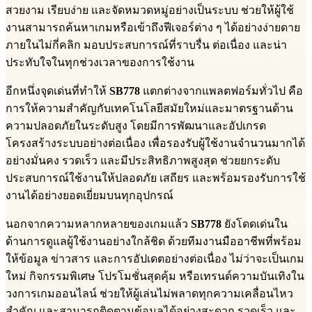
สวยงาม เรียบง่าย และจัดหมวดหมู่อย่างเป็นระบบ ช่วยให้ผู้ใช้
งานสามารถค้นหาเกมหรือเข้าถึงฟีเจอร์ต่าง ๆ ได้อย่างง่ายดาย
ภายในไม่กี่คลิก มอบประสบการณ์ที่ราบรื่น ต่อเนื่อง และน่า
ประทับใจในทุกช่วงเวลาของการใช้งาน
อีกหนึ่งจุดเด่นที่ทำให้
SB778
แตกต่างจากแพลตฟอร์มทั่วไป คือ
การให้ความสำคัญกับเทคโนโลยีสมัยใหม่และมาตรฐานด้าน
ความปลอดภัยในระดับสูง โดยมีการพัฒนาและอัปเกรด
โครงสร้างระบบอย่างต่อเนื่อง เพื่อรองรับผู้ใช้งานจำนวนมากได้
อย่างมั่นคง รวดเร็ว และมีประสิทธิภาพสูงสุด ช่วยยกระดับ
ประสบการณ์ใช้งานให้ปลอดภัย เสถียร และพร้อมรองรับการใช้
งานได้อย่างยอดเยี่ยมบนทุกอุปกรณ์
นอกจากความหลากหลายของเกมแล้ว
SB778
ยังโดดเด่นใน
ด้านการดูแลผู้ใช้งานอย่างใกล้ชิด ด้วยทีมงานมืออาชีพที่พร้อม
ให้ข้อมูล ข่าวสาร และการอัปเดตอย่างต่อเนื่อง ไม่ว่าจะเป็นเกม
ใหม่ กิจกรรมพิเศษ โปรโมชั่นสุดคุ้ม หรือเทรนด์ความบันเทิงใน
วงการเกมออนไลน์ ช่วยให้ผู้เล่นไม่พลาดทุกความเคลื่อนไหว
สำคัญ และสามารถติดตามข้อมูลได้อย่างสะดวก รวดเร็ว และ