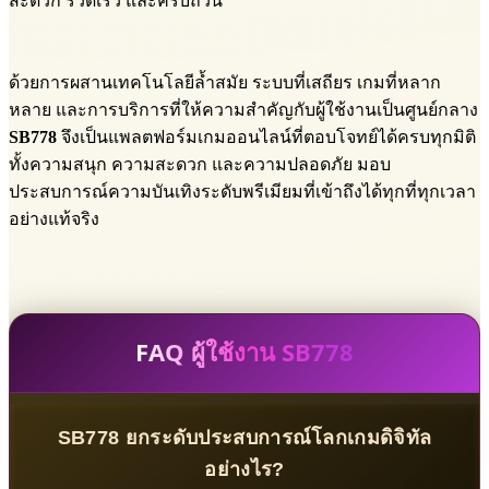
สะดวก รวดเร็ว และครบถ้วน
ด้วยการผสานเทคโนโลยีล้ำสมัย ระบบที่เสถียร เกมที่หลาก
หลาย และการบริการที่ให้ความสำคัญกับผู้ใช้งานเป็นศูนย์กลาง
SB778
จึงเป็นแพลตฟอร์มเกมออนไลน์ที่ตอบโจทย์ได้ครบทุกมิติ
ทั้งความสนุก ความสะดวก และความปลอดภัย มอบ
ประสบการณ์ความบันเทิงระดับพรีเมียมที่เข้าถึงได้ทุกที่ทุกเวลา
อย่างแท้จริง
FAQ ผู้ใช้งาน SB778
SB778 ยกระดับประสบการณ์โลกเกมดิจิทัล
อย่างไร?