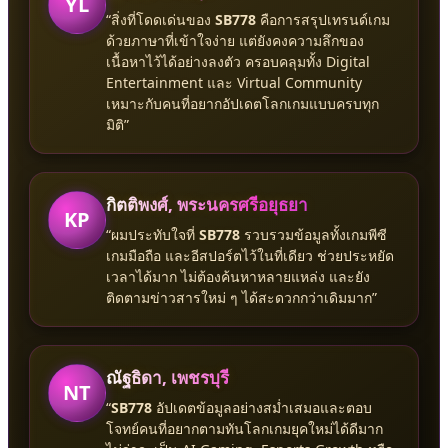
YL
“สิ่งที่โดดเด่นของ
SB778
คือการสรุปเทรนด์เกม
ด้วยภาษาที่เข้าใจง่าย แต่ยังคงความลึกของ
เนื้อหาไว้ได้อย่างลงตัว ครอบคลุมทั้ง Digital
Entertainment และ Virtual Community
เหมาะกับคนที่อยากอัปเดตโลกเกมแบบครบทุก
มิติ”
กิตติพงศ์, พระนครศรีอยุธยา
KP
“ผมประทับใจที่
SB778
รวบรวมข้อมูลทั้งเกมพีซี
เกมมือถือ และอีสปอร์ตไว้ในที่เดียว ช่วยประหยัด
เวลาได้มาก ไม่ต้องค้นหาหลายแหล่ง และยัง
ติดตามข่าวสารใหม่ ๆ ได้สะดวกกว่าเดิมมาก”
ณัฐธิดา, เพชรบุรี
NT
“
SB778
อัปเดตข้อมูลอย่างสม่ำเสมอและตอบ
โจทย์คนที่อยากตามทันโลกเกมยุคใหม่ได้ดีมาก