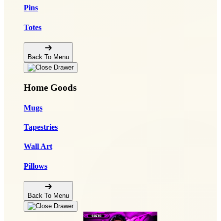
Pins
Totes
Back To Menu
Home Goods
Mugs
Tapestries
Wall Art
Pillows
Back To Menu