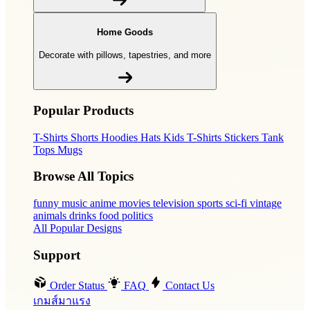
Home Goods
Decorate with pillows, tapestries, and more
Popular Products
T-Shirts
Shorts
Hoodies
Hats
Kids T-Shirts
Stickers
Tank
Tops
Mugs
Browse All Topics
funny
music
anime
movies
television
sports
sci-fi
vintage
animals
drinks
food
politics
All Popular Designs
Support
Order Status
FAQ
Contact Us
เกมส์มาแรง