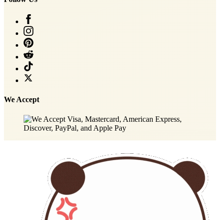
We Accept