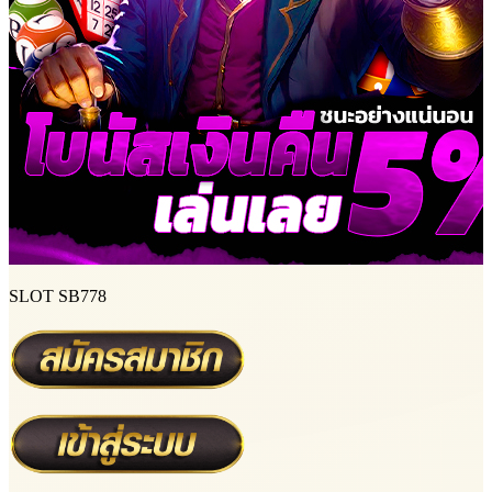
SLOT SB778