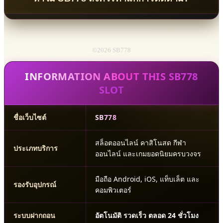
Ecosystem, Virtual Community และ Interactive
SB778
เป็นศูนย์รวมข้อมูลเกมออนไลน์ที่ครบถ้วน ทั้งข่าวสาร
Entertainment ซึ่งล้วนเป็นเทคโนโลยีที่มีบทบาทสำคัญต่อ
บทความ เทรนด์อีสปอร์ต เทคโนโลยี และองค์ความรู้ด้านเกมที่
อนาคตของอุตสาหกรรมเกมทั่วโลก
อัปเดตอย่างต่อเนื่อง ช่วยให้ผู้ใช้งานได้รับข้อมูลที่มีคุณภาพ พร้อม
©2026 SB778
เปิดมุมมองใหม่เกี่ยวกับโลกเกมดิจิทัลในทุกช่วงเวลา
INFORMATION ABOUT THIS SB778
SLOT
ชื่อเว็บไซต์
SB778
สล็อตออนไลน์ คาสิโนสด กีฬา
ประเภทบริการ
ออนไลน์ และเกมยอดนิยมครบวงจร
มือถือ Android, iOS, แท็บเล็ต และ
รองรับอุปกรณ์
คอมพิวเตอร์
ระบบฝากถอน
อัตโนมัติ รวดเร็ว ตลอด 24 ชั่วโมง