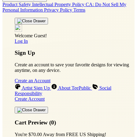
Product Safety
Intellectual Property Policy
CA: Do Not Sell My
Personal Information
Privacy Policy
Terms
Welcome Guest!
Log In
Sign Up
Create an account to save your favorite designs for viewing
anytime, on any device.
Create an Account
Artist Sign Up
About TeePublic
Social
Responsibility
Create Account
Cart Preview (0)
You're
$70.00
Away from
FREE US Shipping!