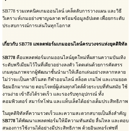
SB778 รวมเทคนิคเกมออนไลน์ เคล็ดลับการวางแผน และวิธี
วิเคราะห์เกมอย่างชาญฉลาด พร้อมข้อมูลอัปเดต เพื่อยกระดับ
ประสบการณ์การเล่นในทุกโอกาส
เกี่ยวกับ SB778 แพลตฟอร์มเกมออนไลน์ครบวงจรแห่งยุคดิจิทัล
SB778
คือแพลตฟอร์มเกมออนไลน์ยุคใหม่ที่ผสานความบันเทิง
ระดับพรีเมียมไว้ในที่เดียวอย่างลงตัว โดดเด่นด้วยการคัดสรร
เกมคุณภาพจากผู้พัฒนาชั้นนำมาให้เลือกเล่นอย่างหลากหลาย
ไม่ว่าจะเป็นคาสิโนสด กีฬาออนไลน์ สล็อต เกมไพ่ และเกมยอด
นิยมอีกมากมาย ตอบโจทย์ผู้เล่นทุกสไตล์ด้วยระบบที่ทันสมัย ใช้
งานง่าย เข้าถึงได้รวดเร็ว และรองรับทุกอุปกรณ์ ทั้ง
คอมพิวเตอร์ สมาร์ทโฟน และแท็บเล็ตได้อย่างเต็มประสิทธิภาพ
ในยุคดิจิทัลที่ความรวดเร็วและความสะดวกสบายเป็นสิ่งสำคัญ
SB778
ได้พัฒนาแพลตฟอร์มให้มีความทันสมัย ลื่นไหล และตอบ
สนองการใช้งานได้อย่างมีประสิทธิภาพ ด้วยอินเทอร์เฟซที่